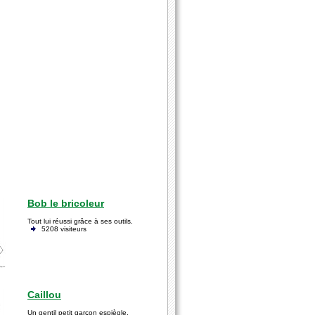
Bob le bricoleur
Tout lui réussi grâce à ses outils.
5208 visiteurs
Caillou
Un gentil petit garçon espiègle.