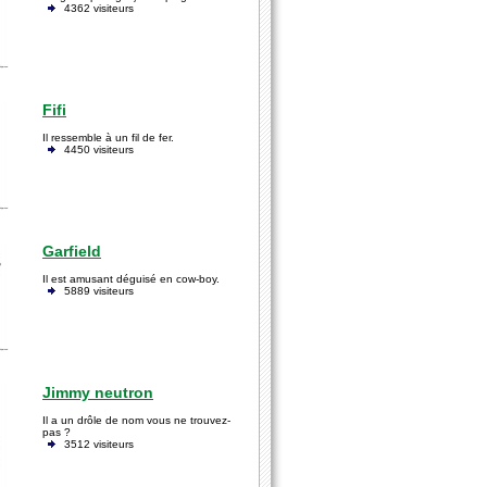
4362 visiteurs
Fifi
Il ressemble à un fil de fer.
4450 visiteurs
Garfield
Il est amusant déguisé en cow-boy.
5889 visiteurs
Jimmy neutron
Il a un drôle de nom vous ne trouvez-
pas ?
3512 visiteurs