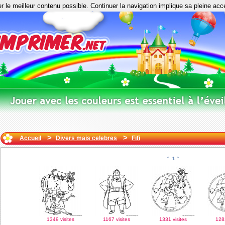
er le meilleur contenu possible. Continuer la navigation implique sa pleine acc
>
>
Accueil
Divers mais celebres
Fifi
°
1
°
1349 visites
1167 visites
1331 visites
1283