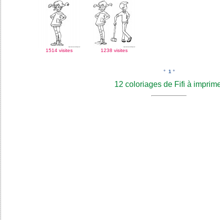
1514 visites
1238 visites
°
1
°
12 coloriages de Fifi à imprim