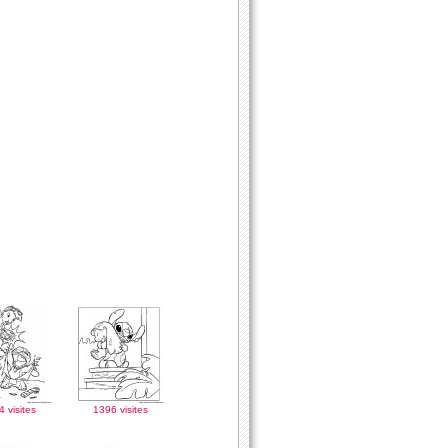
 visites
1396 visites