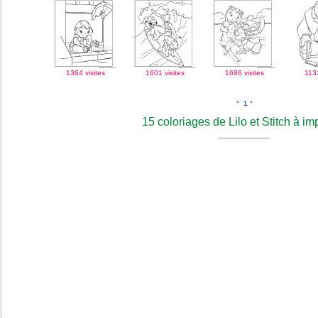
1364 visites
1601 visites
1686 visites
1131
°
1
°
15 coloriages de Lilo et Stitch à im