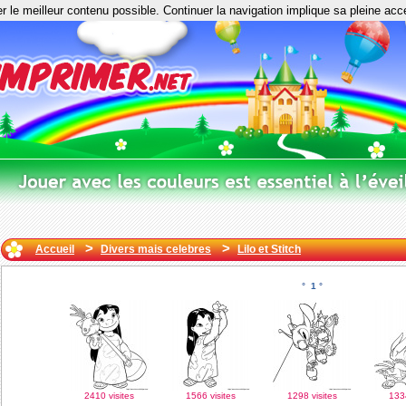
er le meilleur contenu possible. Continuer la navigation implique sa pleine acc
>
>
Accueil
Divers mais celebres
Lilo et Stitch
°
1
°
2410 visites
1566 visites
1298 visites
1334